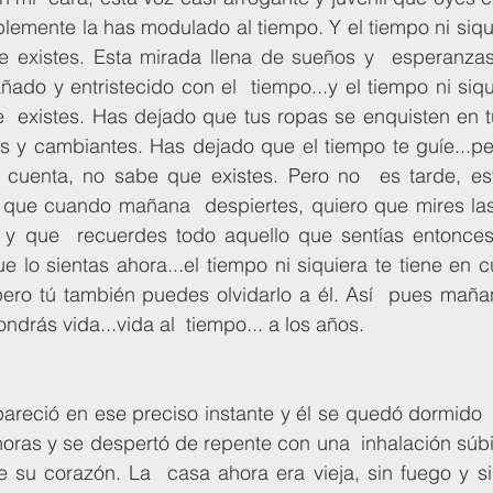
plemente la has modulado al tiempo. Y el tiempo ni siquie
 existes. Esta mirada llena de sueños y  esperanzas 
ado y entristecido con el  tiempo...y el tiempo ni siqui
  existes. Has dejado que tus ropas se enquisten en tu
s y cambiantes. Has dejado que el tiempo te guíe...per
n cuenta, no sabe que existes. Pero no  es tarde, est
í que cuando mañana  despiertes, quiero que mires las 
y que  recuerdes todo aquello que sentías entonces y
e lo sientas ahora...el tiempo ni siquiera te tiene en c
pero tú también puedes olvidarlo a él. Así  pues maña
ondrás vida...vida al  tiempo... a los años. 
oras y se despertó de repente con una  inhalación súbi
e su corazón. La  casa ahora era vieja, sin fuego y si