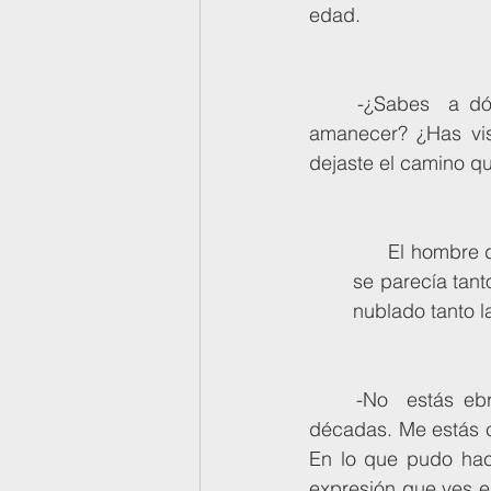
edad.
	-¿Sabes  a dónde te diriges? ¿Por qué te ocultas del sol? ¿recuerdas que es un  
amanecer? ¿Has vis
dejaste el camino q
      El hombre de mediana edad, antes anciano, ahora era un joven de  veinte años. Y 
se parecía tant
nublado tanto l
	-No  estás ebrio, ni siquiera estás bebiendo vino.Y sí, yo soy tú hace un  par de 
décadas. Me estás co
En lo que pudo hace
expresión que ves en