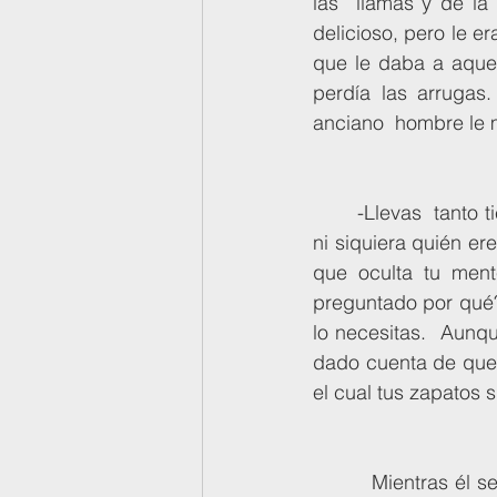
las  llamas y de la
delicioso, pero le e
que le daba a aquel
perdía las arrugas
anciano  hombre le mi
	-Llevas  tanto tiempo deambulando que ni siquiera sabes en que día estás. No  sabes 
ni siquiera quién er
que oculta tu ment
preguntado por qué? 
lo necesitas.  Aunqu
dado cuenta de que v
el cual tus zapatos
    	 Mientras él seguía bebiendo, el anciano ya no era más que un hombre de mediana 