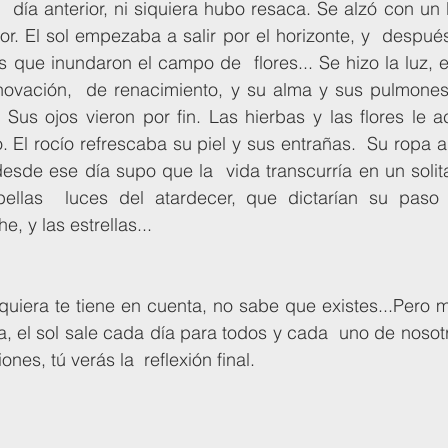
  día anterior, ni siquiera hubo resaca. Se alzó con un b
rior. El sol empezaba a salir por el horizonte, y  despué
s que inundaron el campo de  flores... Se hizo la luz, e
enovación,  de renacimiento, y su alma y sus pulmones 
. Sus ojos vieron por fin. Las hierbas y las flores le ac
o. El rocío refrescaba su piel y sus entrañas.  Su ropa a
desde ese día supo que la  vida transcurría en un solitar
bellas  luces del atardecer, que dictarían su paso 
e, y las estrellas... 
a, el sol sale cada día para todos y cada  uno de nosotr
nes, tú verás la  reflexión final.