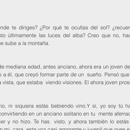
to últimamente las luces del alba? Creo que no, ha
ue sube a la montaña. 
o a él, que creyó formar parte de un  sueño. Pensó que e
a vista, que estaba  viendo visiones. El ahora joven pros
nvirtiendo en un anciano solitario en tu  mente aferra
r y no hizo. Te has  visto, y ahora también lo estás 
 mi  cara, esta voz casi arrogante y juvenil que oyes e