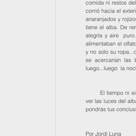
comida ni restos del
corrió hacia el exte
anaranjados y rojizo
tiene el alba. De r
alegría y aire  puro
alimentaban el olfat
y no solo su ropa...
se acercarían las 
luego...luego  la noch
       	El tiempo ni siquiera te tiene en cuenta, no sabe que existes...Pero mañana  puedes 
ver las luces del alb
pondrás tus conclusio
Por Jordi Luna