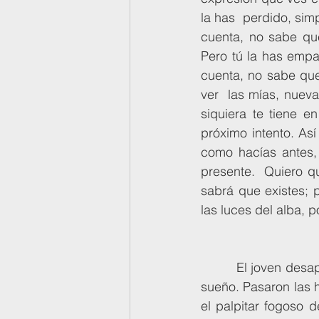
la has  perdido, sim
cuenta, no sabe que
Pero tú la has empañ
cuenta, no sabe que
ver  las mías, nueva
siquiera te tiene e
próximo intento. As
como hacías antes, 
presente.  Quiero qu
sabrá que existes; 
las luces del alba, p
     	 El joven desapareció en ese preciso instante y él se quedó dormido  en un profundo 
sueño. Pasaron las h
el palpitar fogoso d