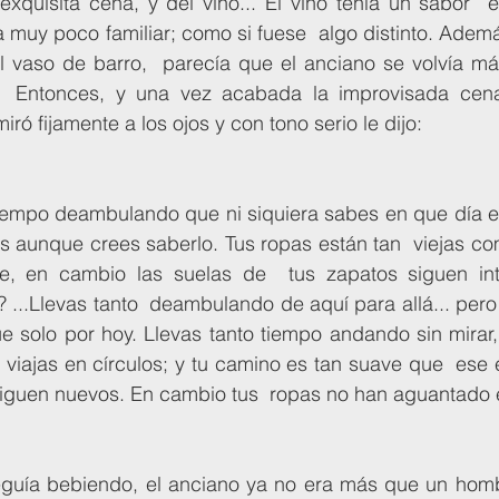
 exquisita cena, y del vino... El vino tenía un sabor 
ra muy poco familiar; como si fuese  algo distinto. Adem
 vaso de barro,  parecía que el anciano se volvía más 
.  Entonces, y una vez acabada la improvisada cena
ró fijamente a los ojos y con tono serio le dijo:
es aunque crees saberlo. Tus ropas están tan  viejas co
e, en cambio las suelas de  tus zapatos siguen int
...Llevas tanto  deambulando de aquí para allá... pero 
e solo por hoy. Llevas tanto tiempo andando sin mirar,
iajas en círculos; y tu camino es tan suave que  ese e
 siguen nuevos. En cambio tus  ropas no han aguantado 