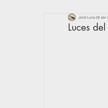
Jordi Luna
26 abr 
Luces del