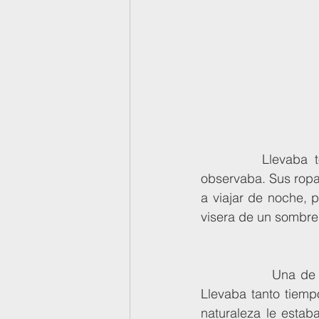
        	 Llevaba  todo un año caminando... parando, observando. Callaba y caminaba...y  
observaba. Sus ropa
a viajar de noche, p
visera de un sombre
        	 Una de esas tardes llegó a un campo espléndido lleno de verde y de  flores. 
Llevaba tanto tiemp
naturaleza le estab