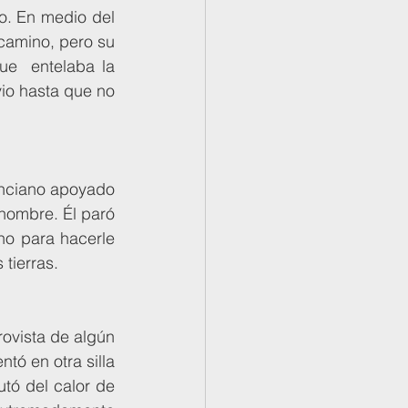
. En medio del 
amino, pero su  
e  entelaba la 
io hasta que no 
 nombre. Él paró 
o para hacerle 
tierras. 
tó en otra silla 
utó del calor de 