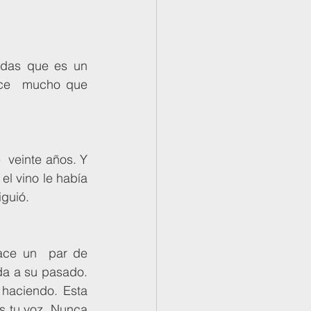
ce  mucho que 
l vino le había 
iguió.
da a su pasado. 
haciendo. Esta 
s tu voz. Nunca 