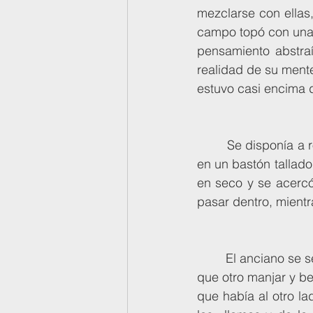
mezclarse con ellas
campo topó con una  
pensamiento abstraí
realidad de su mente
estuvo casi encima d
     	Se disponía a rodearla cuando la puerta se abrió de par en par. Un  anciano apoyado 
en un bastón tallado 
en seco y se acercó
pasar dentro, mientr
      	El anciano se sentó en una silla junto a un fuego a tierra y una  mesa provista de algún 
que otro manjar y beb
que había al otro lad