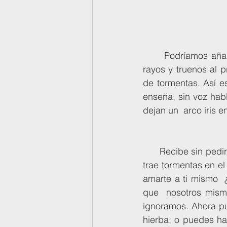
      Podríamos añadir algunas mariposas revoloteando ¿verdad?, pero  también algunos 
rayos y truenos al 
de tormentas. Así e
enseña, sin voz habl
dejan un  arco iris en
      Recibe sin pedir, llega sin esperar... Y No!, sé que algun@s diréis  que el amor también 
trae tormentas en el 
amarte a ti mismo  
que  nosotros mism
ignoramos. Ahora pu
hierba; o puedes hac