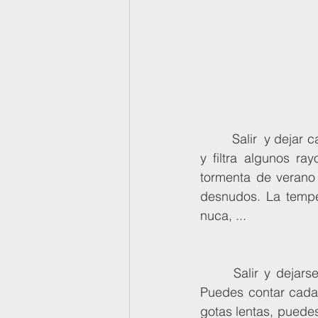
	 Salir  y dejar caer tu cuerpo en la hierba, el sol no se ha ido, está detrás  de las nubes 
y filtra algunos ra
tormenta de verano 
desnudos. La temper
nuca, ...
      Salir y dejarse llevar por la melodía desacompasada pero armoniosa  de la lluvia. 
Puedes contar cada 
gotas lentas, puedes