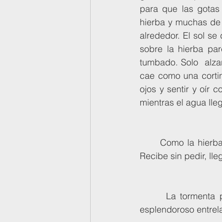
para que las gotas 
hierba y muchas de e
alrededor. El sol se 
sobre la hierba par
tumbado. Solo  alza
cae como una cortin
ojos y sentir y oír c
mientras el agua lle
      Como la hierba recibe sin pedir, mientras el agua llega sin esperar  nada a cambio. 
Recibe sin pedir, lle
      La tormenta pasa, el sol ahora ruge con fuerza y el cielo proyecta  un arco iris 
esplendoroso entrel