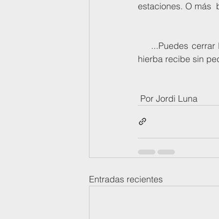
estaciones. O más  
    ...Puedes cerrar los ojos y sentir y oír como se fusiona el cielo con   la tierra, como la 
hierba recibe sin pe
 Por Jordi Luna
Entradas recientes