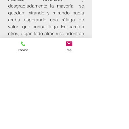
desgraciadamente la mayoría  se 
quedan mirando y mirando hacia 
arriba esperando una ráfaga de 
valor  que nunca llega. En cambio 
otros, dejan todo atrás y se adentran 
en la  oscuridad para ver el sol al 
otro lado, sin importar siquiera si los  
Phone
Email
está esperando... y lo ven, y la 
niebla se desvanece. Y quizás otro 
día  encuentren otra escalera, pero 
vuelven a subir. Hoy he querido 
enseñarte  algo que espero sea 
valioso. Recuerda que la niebla está 
solo en tus  pensamientos, y éstos 
son muy poderosos. Si consigues 
desvanecer esa  niebla con 
pensamientos positivos, puedes 
estar tranquilo... tu corazón  