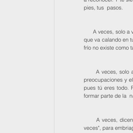
pies, tus  pasos.
      A veces, solo a veces, sientes frío cerca del mar. La brisa te lo  recuerda y la humedad, 
que va calando en tus
frío no existe como t
      A veces, solo a veces, dejamos de pensar. Y en ese momento ínfimo en  el que las 
preocupaciones y el 
pues tú eres todo. 
formar parte de la  
      A veces, dicen que solo a veces, la vida tiene un sentido...compraré  un licor de "a 
veces", para embria