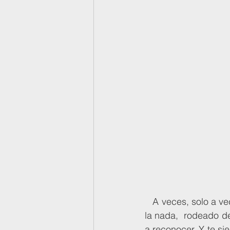
   A veces, solo a veces , dicen que el camino se detiene y te encuentras  solo en medio de 
la nada,  rodeado de
a reconocer. Y te si