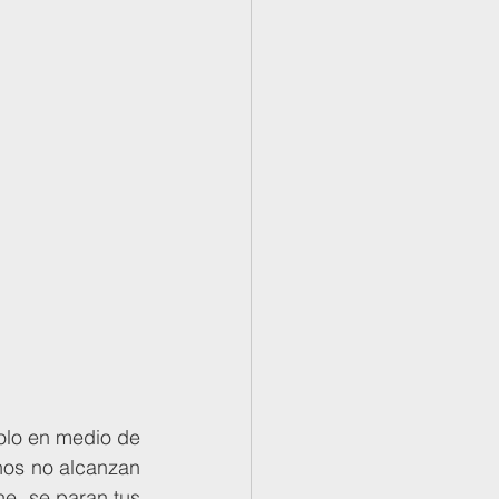
nos no alcanzan 
e, se paran tus 